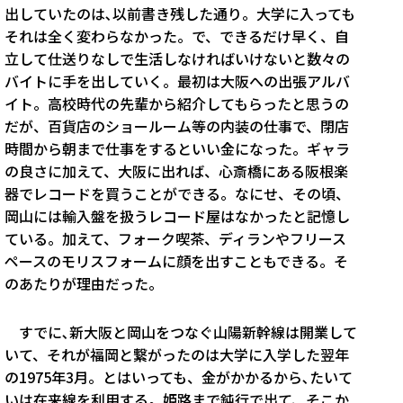
出していたのは､以前書き残した通り。大学に入っても
それは全く変わらなかった。で、できるだけ早く、自
立して仕送りなしで生活しなければいけないと数々の
バイトに手を出していく。最初は大阪への出張アルバ
イト。高校時代の先輩から紹介してもらったと思うの
だが、百貨店のショールーム等の内装の仕事で、閉店
時間から朝まで仕事をするといい金になった。ギャラ
の良さに加えて、大阪に出れば、心斎橋にある阪根楽
器でレコードを買うことができる。なにせ、その頃、
岡山には輸入盤を扱うレコード屋はなかったと記憶し
ている。加えて、フォーク喫茶、ディランやフリース
ペースのモリスフォームに顔を出すこともできる。そ
のあたりが理由だった。
すでに､新大阪と岡山をつなぐ山陽新幹線は開業して
いて、それが福岡と繋がったのは大学に入学した翌年
の1975年3月。とはいっても、金がかかるから､たいて
いは在来線を利用する。姫路まで鈍行で出て、そこか