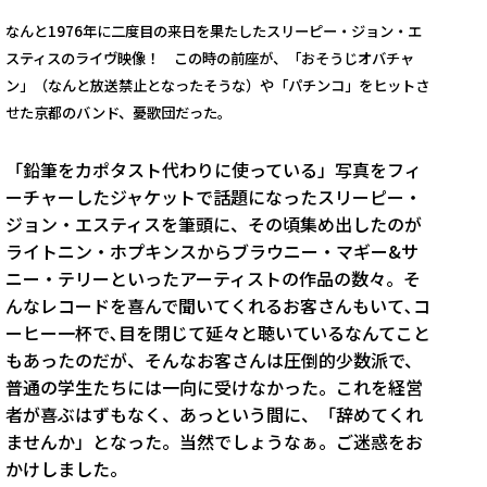
なんと1976年に二度目の来日を果たしたスリーピー・ジョン・エ
スティスのライヴ映像！ この時の前座が、「おそうじオバチャ
ン」（なんと放送禁止となったそうな）や「パチンコ」をヒットさ
せた京都のバンド、憂歌団だった。
「鉛筆をカポタスト代わりに使っている」写真をフィ
ーチャーしたジャケットで話題になったスリーピー・
ジョン・エスティスを筆頭に、その頃集め出したのが
ライトニン・ホプキンスからブラウニー・マギー&サ
ニー・テリーといったアーティストの作品の数々。そ
んなレコードを喜んで聞いてくれるお客さんもいて､コ
ーヒー一杯で､目を閉じて延々と聴いているなんてこと
もあったのだが、そんなお客さんは圧倒的少数派で、
普通の学生たちには一向に受けなかった。これを経営
者が喜ぶはずもなく、あっという間に、「辞めてくれ
ませんか」となった。当然でしょうなぁ。ご迷惑をお
かけしました。