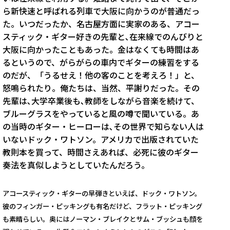
ら新快速と呼ばれる列車で大阪に向かうのが普通だっ
た。いつだったか、名古屋方面に実家のある、アコー
スティック・ギター好きの先輩と､在来線でのんびりと
大阪に向かったこともあった。金はなくても時間はあ
るというので、がらがらの車内でギターの練習をする
のだが、「うるせえ！他の客のことを考えろ！」と、
怒鳴られたり。俺たちは、当然、平謝りだった。その
先輩は､大学卒業後も､教師をしながら音楽を続けて、
ブルーグラスをやっていると風の噂で聞いている。あ
の当時のギター・ヒーローは､その世界で知らない人は
いないドック・ワトソン。アメリカで出版されていた
教則本を買って、時間さえあれば、必死に彼のギター
奏法を真似しようとしていたんだろう。
アコースティック・ギターの早弾きといえば、ドック・ワトソン。
彼のフィンガー・ピッキングも有名だけど、フラット・ピッキング
も素晴らしい。奥にはノーマン・ブレイクとサム・ブッシュも顔を