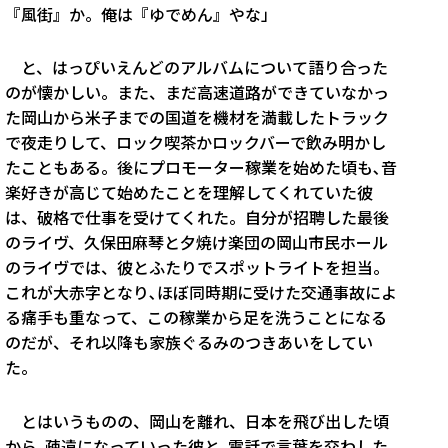
『風街』か。俺は『ゆでめん』やな」
と、はっぴいえんどのアルバムについて語り合った
のが懐かしい。また、まだ高速道路ができていなかっ
た岡山から米子までの国道を機材を満載したトラック
で夜走りして、ロック喫茶かロックバーで飲み明かし
たこともある。後にプロモーター稼業を始めた頃も､音
楽好きが高じて始めたことを理解してくれていた彼
は、破格で仕事を受けてくれた。自分が招聘した最後
のライヴ、久保田麻琴と夕焼け楽団の岡山市民ホール
のライヴでは、彼とふたりでスポットライトを担当。
これが大赤字となり､ほぼ同時期に受けた交通事故によ
る痛手も重なって、この稼業から足を洗うことになる
のだが、それ以降も家族ぐるみのつきあいをしてい
た。
とはいうものの、岡山を離れ、日本を飛び出した頃
から､疎遠になっていった彼と､電話で言葉を交わした