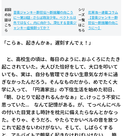
前回
シリ
音楽ジャンキー酔狂伝〜断捨離の向こう
花房浩一連載コラム
のお
ーズ
に〜第18話 - さらば政治少年。ベクトルは
【音楽ジャンキー酔
話は
一覧
外ではなく、内に向かう。深化する音楽ジ
狂伝〜断捨離の向こ
こち
はこ
ャンキー症候群ってか？
うに〜】
ら
ちら
「こらぁ、起きんかぁ。遅刻すんでぇ！」
と、高校生の頃は、毎日のように､おふくろにたたき
起こされていた。大人びた恰好をして、大口を叩いて
いても、実は、自分も管理できない生意気なガキに過
ぎなかったんだろう。そんなものだから、めでたく大
学に入って、「円満家出」の下宿生活を始めた初日、
「朝、ひとりで起きれるんかなぁ」と､けっこう不安に
思っていた... なんて記憶がある。が、てっぺんにベル
の付いた目覚まし時計を枕元に備えたらなんとかなっ
た。そりゃ、そうだろ、やたらでかいベルの音を放つ
これで起きないわけがない。そして、しばらくする
と、アルバイトで朝早く起きなければいけない... 簡