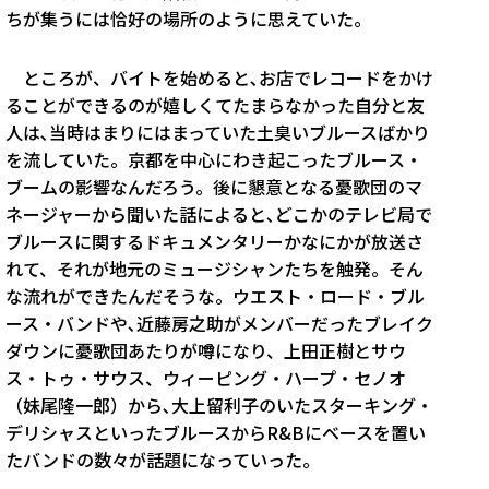
ちが集うには恰好の場所のように思えていた。
ところが、バイトを始めると､お店でレコードをかけ
ることができるのが嬉しくてたまらなかった自分と友
人は､当時はまりにはまっていた土臭いブルースばかり
を流していた。京都を中心にわき起こったブルース・
ブームの影響なんだろう。後に懇意となる憂歌団のマ
ネージャーから聞いた話によると､どこかのテレビ局で
ブルースに関するドキュメンタリーかなにかが放送さ
れて、それが地元のミュージシャンたちを触発。そん
な流れができたんだそうな。ウエスト・ロード・ブル
ース・バンドや､近藤房之助がメンバーだったブレイク
ダウンに憂歌団あたりが噂になり、上田正樹とサウ
ス・トゥ・サウス、ウィーピング・ハープ・セノオ
（妹尾隆一郎）から､大上留利子のいたスターキング・
デリシャスといったブルースからR&Bにベースを置い
たバンドの数々が話題になっていった。