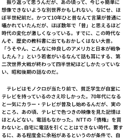
振り返って思うんだが、あの頃って、今じゃ簡単に
想像できないような別世界かもしれない。なにせ、ほ
ぼ半世紀前だ。かつて10年ひと昔なんて言葉が普通に
囁かれていたんだが、ほぼ数年で「昔」と思えるほど
時代の変化が激しくなっている。すでに、この時代な
んぞ、歴史の教科書に出てもおかしくはない大昔。
「うそやん、こんなに仲良しのアメリカと日本が戦争
したん？」という若者がいるなんて話も耳にする、第
二次世界大戦が終わって四半世紀ほどしかたっていな
い、昭和後期の話なのだ。
テレビはモノクロが当たり前で、貧乏学生が自室に
テレビを持っているのさえ珍しかった。70年代になる
と一気にカラー・テレビが普及し始めるんだが、実の
ところ、あの頃、テレビで色つきの映像を見た記憶は
ほとんどない。電話もなかった。NTTの『債権』を買
わないと､自宅に電話を引くことはできない時代。要す
るに、ある程度金に余裕があるというのが条件で、自