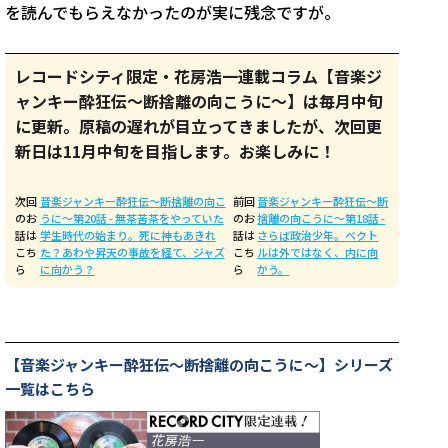
を読んでもらえなかったのが実に残念ですが。
レコードシティ限定・花房浩一連載コラム【音楽ジ
ャンキー酔狂伝〜断捨離の向こうに〜】は毎月中旬
に更新。原稿の遅れが目立ってきましたが、次回更
新日は11月中旬を目指します。お楽しみに！
次回
音楽ジャンキー酔狂伝〜断捨離の向こ
前回
音楽ジャンキー酔狂伝〜断
のお
うに〜第20話 - 無茶苦茶をやっていた
のお
捨離の向こうに〜第18話 -
話は
学生時代の始まり。死に神もあきれ
話は
さらば政治少年。ベクト
こち
た？あわや昇天の事故を経て、ジャズ
こち
ルは外ではなく、内に向
ら
に向かう？
ら
かう。
【音楽ジャンキー酔狂伝〜断捨離の向こうに〜】シリーズ
一覧はこちら