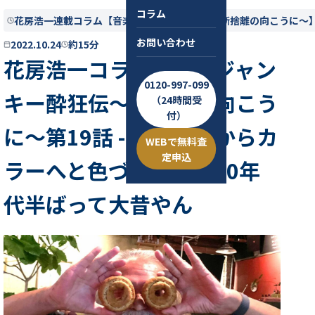
コラム
花房浩一連載コラム【音楽ジャンキー酔狂伝〜断捨離の向こうに〜
お問い合わせ
2022.10.24
約15分
花房浩一コラム：音楽ジャン
0120-997-099
キー酔狂伝〜断捨離の向こう
（24時間受
付）
に〜第19話 - モノクロからカ
WEBで無料査
定申込
ラーへと色づき始めた70年
代半ばって大昔やん