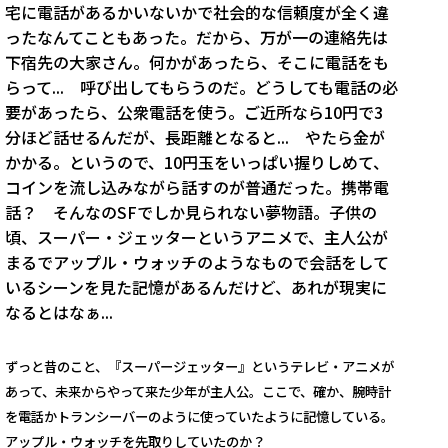
宅に電話があるかいないかで社会的な信頼度が全く違
ったなんてこともあった。だから、万が一の連絡先は
下宿先の大家さん。何かがあったら、そこに電話をも
らって... 呼び出してもらうのだ。どうしても電話の必
要があったら、公衆電話を使う。ご近所なら10円で3
分ほど話せるんだが、長距離となると... やたら金が
かかる。というので、10円玉をいっぱい握りしめて、
コインを流し込みながら話すのが普通だった。携帯電
話？ そんなのSFでしか見られない夢物語。子供の
頃、スーパー・ジェッターというアニメで、主人公が
まるでアップル・ウォッチのようなもので会話をして
いるシーンを見た記憶があるんだけど、あれが現実に
なるとはなぁ...
ずっと昔のこと、『スーパージェッター』というテレビ・アニメが
あって、未来からやって来た少年が主人公。ここで、確か、腕時計
を電話かトランシーバーのように使っていたように記憶している。
アップル・ウォッチを先取りしていたのか？