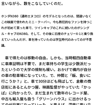
言いながら、数をこなしていくのだ。
ホンダN360（通称エヌコロ）のモデルとなったのは、間違いなく
この映画で使われたミニ・クーパー。今も熱狂的なファンを持つこ
れが初めて買った車で、ツインキャブのこれに続いたのがシング
ル・キャブのN360。そして、その後に日産のチェリーX-1と乗り換
えていったんだが、車を持っていたのは学生時代のみってのが不思
議。
車で得たのは移動の自由。しかも、当時軽四自動車
に車庫証明は不要で、まだ車持ちの学生は少数派だっ
たというので大学の規制も緩い。おかげで構内が自分
の車の駐車場になっていた。で、仲間と「飯、食いに
行こうか？」と、車で30分ほども飛ばして、倉敷の商
店街にあるとんかつ屋、映画監督がやっていた『かっ
ぱ』に向かったり、まだ生まれて数年のレコード屋、
中古も輸入盤も扱う『グリーンハウス』に出かけるっ
てのが日常になっていった。と思えば、深夜に思い立