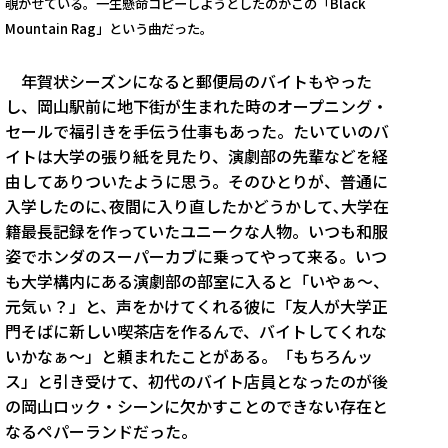
覗かせている。一生懸命コピーしようとしたのがこの「Black
Mountain Rag」という曲だった。
年賀状シーズンになると郵便局のバイトもやった
し、岡山駅前に地下街が生まれた時のオープニング・
セールで福引きを手伝う仕事もあった。たいていのバ
イトは大学の張り紙を見たり、演劇部の先輩などを経
由してありついたように思う。そのひとりが、普通に
入学したのに､夜間に入り直したかどうかして､大学在
籍最長記録を作っていたユニークな人物。いつも和服
姿でホンダのスーパーカブに乗ってやって来る。いつ
も大学構内にある演劇部の部室に入ると「いやぁ〜、
元気ぃ？」と、声をかけてくれる彼に「友人が大学正
門そばに新しい喫茶店を作るんで、バイトしてくれな
いかなぁ〜」と頼まれたことがある。「もちろんッ
ス」と引き受けて、初代のバイト店員となったのが後
の岡山ロック・シーンに欠かすことのできない存在と
なるペパーランドだった。