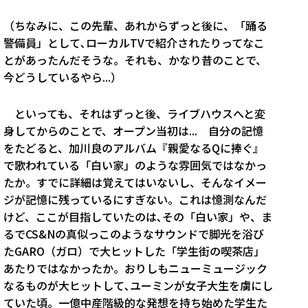
（ちなみに、この先輩、あれからずっと後に、「踊る
警備員」として､ローカルTVで紹介されたりってなこ
とがあったんだそうな。それも、かなり昔のことで、
今どうしているやら...）
といっても、それはずっと後、ライブハウスへと変
身してからのことで、オープン当初は... 自分の記憶
をたどると、加川良のアルバム『親愛なるQに捧ぐ』
で歌われている「白い家」のような雰囲気ではなかっ
たか。すでに詳細は覚えてはいないし、そんなイメー
ジが記憶に残っているにすぎない。これは憶測なんだ
けど、ここが目指していたのは､その「白い家」や、ま
るでCS&Nの真似っこのようなサウンドで脚光を浴び
たGARO（ガロ）で大ヒットした「学生街の喫茶店」
あたりではなかったか。おりしもニューミュージック
なるものが大ヒットして､ユーミンが女子大生を虜にし
ていた頃。一億中産階級的な発想を持ち始めた学生た