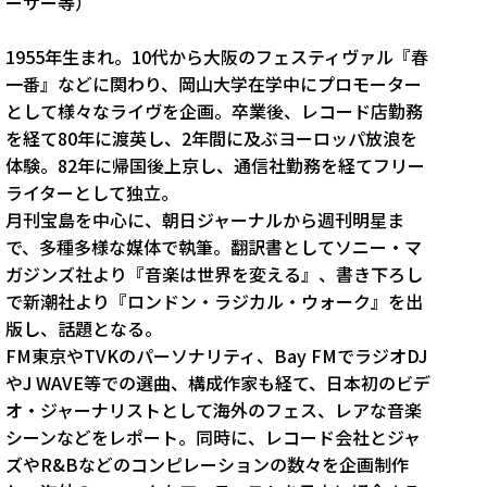
ーサー等）
1955年生まれ。10代から大阪のフェスティヴァル『春
一番』などに関わり、岡山大学在学中にプロモーター
として様々なライヴを企画。卒業後、レコード店勤務
を経て80年に渡英し、2年間に及ぶヨーロッパ放浪を
体験。82年に帰国後上京し、通信社勤務を経てフリー
ライターとして独立。
月刊宝島を中心に、朝日ジャーナルから週刊明星ま
で、多種多様な媒体で執筆。翻訳書としてソニー・マ
ガジンズ社より『音楽は世界を変える』、書き下ろし
で新潮社より『ロンドン・ラジカル・ウォーク』を出
版し、話題となる。
FM東京やTVKのパーソナリティ、Bay FMでラジオDJ
やJ WAVE等での選曲、構成作家も経て、日本初のビデ
オ・ジャーナリストとして海外のフェス、レアな音楽
シーンなどをレポート。同時に、レコード会社とジャ
ズやR&Bなどのコンピレーションの数々を企画制作