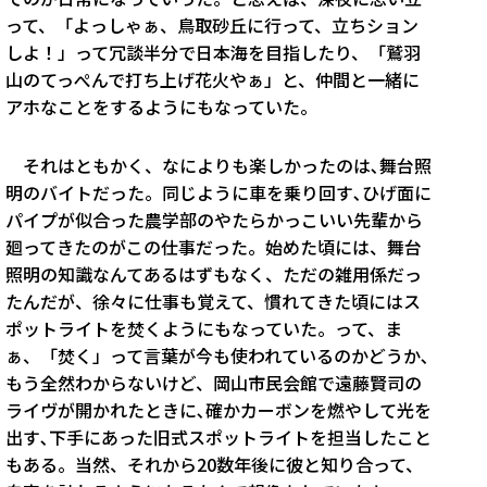
って、「よっしゃぁ、鳥取砂丘に行って、立ちション
しよ！」って冗談半分で日本海を目指したり、「鷲羽
山のてっぺんで打ち上げ花火やぁ」と、仲間と一緒に
アホなことをするようにもなっていた。
それはともかく、なによりも楽しかったのは､舞台照
明のバイトだった。同じように車を乗り回す､ひげ面に
パイプが似合った農学部のやたらかっこいい先輩から
廻ってきたのがこの仕事だった。始めた頃には、舞台
照明の知識なんてあるはずもなく、ただの雑用係だっ
たんだが、徐々に仕事も覚えて、慣れてきた頃にはス
ポットライトを焚くようにもなっていた。って、ま
ぁ、「焚く」って言葉が今も使われているのかどうか､
もう全然わからないけど、岡山市民会館で遠藤賢司の
ライヴが開かれたときに､確かカーボンを燃やして光を
出す､下手にあった旧式スポットライトを担当したこと
もある。当然、それから20数年後に彼と知り合って、