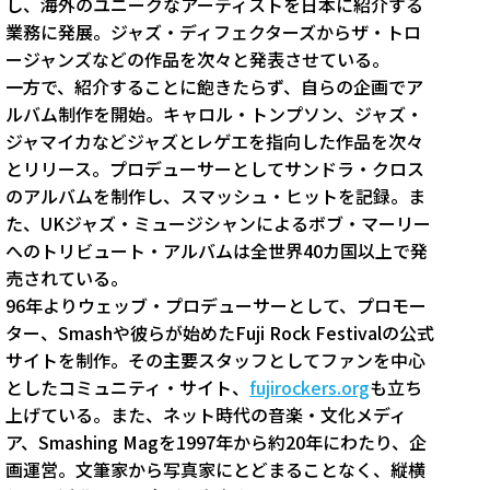
し、海外のユニークなアーティストを日本に紹介する
業務に発展。ジャズ・ディフェクターズからザ・トロ
ージャンズなどの作品を次々と発表させている。
一方で、紹介することに飽きたらず、自らの企画でア
ルバム制作を開始。キャロル・トンプソン、ジャズ・
ジャマイカなどジャズとレゲエを指向した作品を次々
とリリース。プロデューサーとしてサンドラ・クロス
のアルバムを制作し、スマッシュ・ヒットを記録。ま
た、UKジャズ・ミュージシャンによるボブ・マーリー
へのトリビュート・アルバムは全世界40カ国以上で発
売されている。
96年よりウェッブ・プロデューサーとして、プロモー
ター、Smashや彼らが始めたFuji Rock Festivalの公式
サイトを制作。その主要スタッフとしてファンを中心
としたコミュニティ・サイト、
fujirockers.org
も立ち
上げている。また、ネット時代の音楽・文化メディ
ア、Smashing Magを1997年から約20年にわたり、企
画運営。文筆家から写真家にとどまることなく、縦横