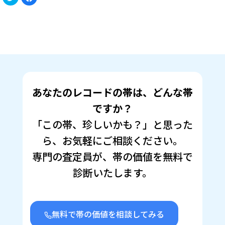
リ
で
ッ
共
ク
有
し
す
て
る
Twitter
に
で
は
共
ク
有
リ
(新
ッ
し
ク
い
し
ウ
て
ィ
く
ン
だ
あなたのレコードの帯は、どんな帯
ド
さ
ウ
い
で
(新
ですか？
開
し
き
い
「この帯、珍しいかも？」と思った
ま
ウ
す)
ィ
ン
ら、お気軽にご相談ください。
ド
ウ
で
専門の査定員が、帯の価値を無料で
開
き
診断いたします。
ま
す)
無料で帯の価値を相談してみる