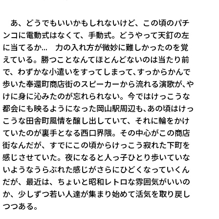
あ、どうでもいいかもしれないけど、この頃のパチ
ンコに電動式はなくて、手動式。どうやって天釘の左
に当てるか... 力の入れ方が微妙に難しかったのを覚
えている。勝つことなんてほとんどないのは当たり前
で、わずかな小遣いをすってしまって､すっからかんで
歩いた奉還町商店街のスピーカーから流れる演歌が､や
けに身に沁みたのが忘れられない。今ではけっこうな
都会にも映るようになった岡山駅周辺も､あの頃はけっ
こうな田舎町風情を醸し出していて、それに輪をかけ
ていたのが裏手となる西口界隈。その中心がこの商店
街なんだが、すでにこの頃からけっこう寂れた下町を
感じさせていた。夜になると人っ子ひとり歩いていな
いようなうらぶれた感じがさらにひどくなっていくん
だが、最近は、ちょいと昭和レトロな雰囲気がいいの
か、少しずつ若い人達が集まり始めて活気を取り戻し
つつある。