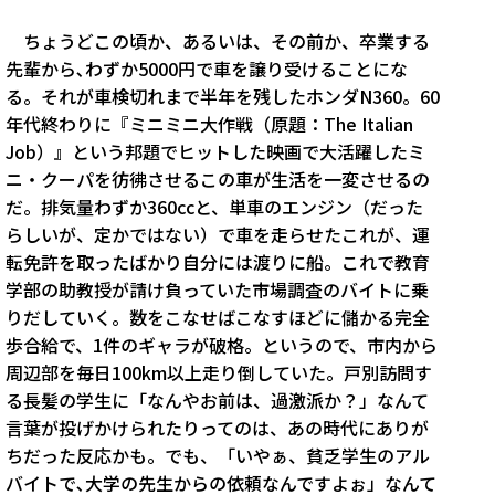
ちょうどこの頃か、あるいは、その前か、卒業する
先輩から､わずか5000円で車を譲り受けることにな
る。それが車検切れまで半年を残したホンダN360。60
年代終わりに『ミニミニ大作戦（原題：The Italian
Job）』という邦題でヒットした映画で大活躍したミ
ニ・クーパを彷彿させるこの車が生活を一変させるの
だ。排気量わずか360ccと、単車のエンジン（だった
らしいが、定かではない）で車を走らせたこれが、運
転免許を取ったばかり自分には渡りに船。これで教育
学部の助教授が請け負っていた市場調査のバイトに乗
りだしていく。数をこなせばこなすほどに儲かる完全
歩合給で、1件のギャラが破格。というので、市内から
周辺部を毎日100km以上走り倒していた。戸別訪問す
る長髪の学生に「なんやお前は、過激派か？」なんて
言葉が投げかけられたりってのは、あの時代にありが
ちだった反応かも。でも、「いやぁ、貧乏学生のアル
バイトで､大学の先生からの依頼なんですよぉ」なんて