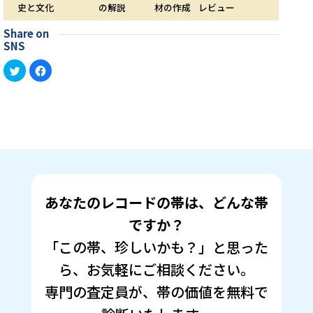
史と文化
の解説
材の作成
レビュー
Share on
SNS
ク
Facebook
リ
で
ッ
共
ク
有
し
す
て
る
Twitter
に
で
は
共
ク
有
リ
(新
ッ
し
ク
い
し
ウ
て
ィ
く
ン
だ
あなたのレコードの帯は、どんな帯
ド
さ
ウ
い
で
(新
ですか？
開
し
き
い
「この帯、珍しいかも？」と思った
ま
ウ
す)
ィ
ン
ら、お気軽にご相談ください。
ド
ウ
で
専門の査定員が、帯の価値を無料で
開
き
ま