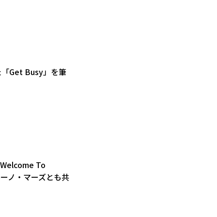
et Busy」を筆
come To
ルーノ・マーズとも共