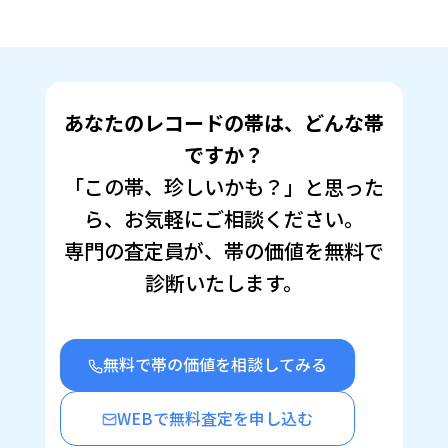
Twitter
に
で
は
共
ク
有
リ
(新
ッ
し
ク
い
し
ウ
て
ィ
く
ン
だ
あなたのレコードの帯は、どんな帯
ド
さ
ウ
い
で
(新
ですか？
開
し
き
い
「この帯、珍しいかも？」と思った
ま
ウ
す)
ィ
ン
ら、お気軽にご相談ください。
ド
ウ
で
専門の査定員が、帯の価値を無料で
開
き
診断いたします。
ま
す)
無料で帯の価値を相談してみる
WEBで無料査定を申し込む