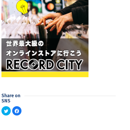
Share on
SNS
ク
Facebook
リ
で
ッ
共
ク
有
し
す
て
る