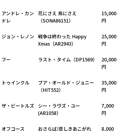
アンドレ・カン
花にさえ 鳥にさえ
15,000
ドレ
（
SONA86151
）
円
ジョン・レノン
戦争は終わった Happy
25,000
Xmas（AR2943）
円
フー
ラスト・タイム（
DP1569
）
20,000
円
トゥインクル
ブア・オールド・ジョニー
35,000
（
HIT552
）
円
ザ・ビートルズ
シー・ラヴズ・ユー
7,000
(AR1058
）
円
オフコース
おさらば/悲しきあこがれ
8,000