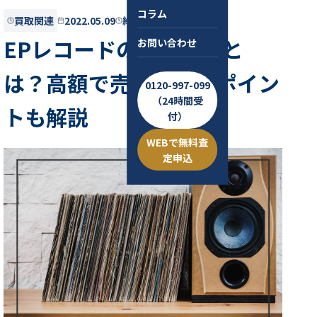
コラム
買取関連
2022.05.09
約7分
EPレコードの買取相場と
お問い合わせ
は？高額で売るためのポイン
0120-997-099
（24時間受
トも解説
付）
WEBで無料査
定申込