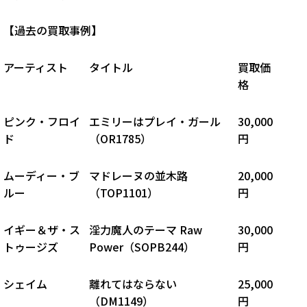
【過去の買取事例】
アーティスト
タイトル
買取価
格
ピンク・フロイ
エミリーはプレイ・ガール
30,000
ド
（
OR1785
）
円
ムーディー・ブ
マドレーヌの並木路
20,000
ルー
（
TOP1101
）
円
イギー＆ザ・ス
淫力魔人のテーマ Raw
30,000
トゥージズ
Power（
SOPB244
）
円
シェイム
離れてはならない
25,000
（
DM1149
）
円