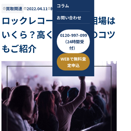
コラム
買取関連
2022.04.11
約8分
ロックレコードの買取相場は
お問い合わせ
いくら？高く売るためのコツ
0120-997-099
（24時間受
もご紹介
付）
WEBで無料査
定申込