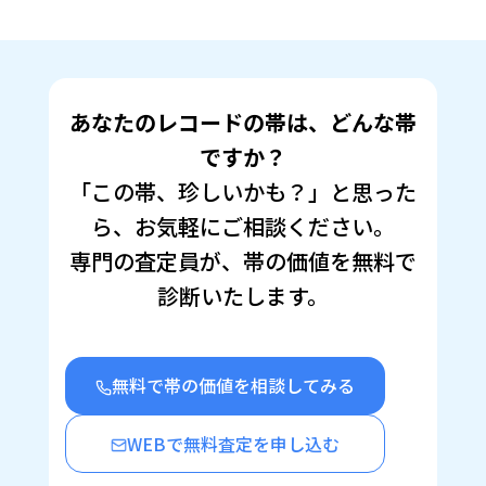
で
は
共
ク
有
リ
(新
ッ
し
ク
い
し
ウ
て
ィ
く
ン
だ
あなたのレコードの帯は、どんな帯
ド
さ
ウ
い
で
(新
ですか？
開
し
き
い
「この帯、珍しいかも？」と思った
ま
ウ
す)
ィ
ン
ら、お気軽にご相談ください。
ド
ウ
で
専門の査定員が、帯の価値を無料で
開
き
診断いたします。
ま
す)
無料で帯の価値を相談してみる
WEBで無料査定を申し込む