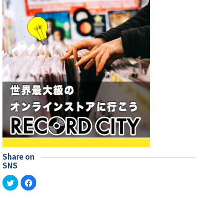
Share on
SNS
ク
Facebook
リ
で
ッ
共
ク
有
し
す
て
る
Twitter
に