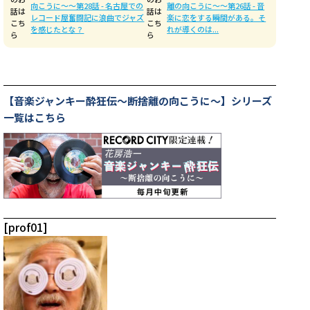
向こうに〜〜第28話 - 名古屋での
離の向こうに〜〜第26話 - 音
話は
話は
レコード屋奮闘記に浪曲でジャズ
楽に恋をする瞬間がある。そ
こち
こち
を感じたとな？
れが導くのは...
ら
ら
【音楽ジャンキー酔狂伝〜断捨離の向こうに〜】シリーズ
一覧はこちら
[prof01]