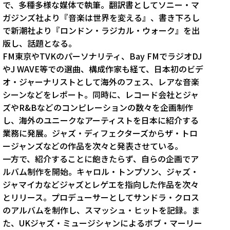
で、多種多様な媒体で執筆。翻訳書としてソニー・マ
ガジンズ社より『音楽は世界を変える』、書き下ろし
で新潮社より『ロンドン・ラジカル・ウォーク』を出
版し、話題となる。
FM東京やTVKのパーソナリティ、Bay FMでラジオDJ
やJ WAVE等での選曲、構成作家も経て、日本初のビデ
オ・ジャーナリストとして海外のフェス、レアな音楽
シーンなどをレポート。同時に、レコード会社とジャ
ズやR&Bなどのコンピレーションの数々を企画制作
し、海外のユニークなアーティストを日本に紹介する
業務に発展。ジャズ・ディフェクターズからザ・トロ
ージャンズなどの作品を次々と発表させている。
一方で、紹介することに飽きたらず、自らの企画でア
ルバム制作を開始。キャロル・トンプソン、ジャズ・
ジャマイカなどジャズとレゲエを指向した作品を次々
とリリース。プロデューサーとしてサンドラ・クロス
のアルバムを制作し、スマッシュ・ヒットを記録。ま
た、UKジャズ・ミュージシャンによるボブ・マーリー