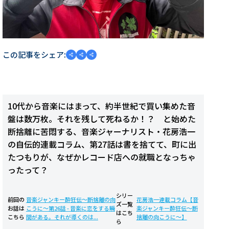
この記事をシェア:
10代から音楽にはまって、約半世紀で買い集めた音
盤は数万枚。それを残して死ねるか！？ と始めた
断捨離に苦悶する、音楽ジャーナリスト・花房浩一
の自伝的連載コラム、第27話は書を捨てて、町に出
たつもりが、なぜかレコード店への就職となっちゃ
ったって？
シリー
前回の
音楽ジャンキー酔狂伝〜断捨離の向
花房浩一連載コラム【音
ズ一覧
お話は
こうに〜第26話 - 音楽に恋をする瞬
楽ジャンキー酔狂伝〜断
はこち
こちら
間がある。それが導くのは...
捨離の向こうに〜】
ら