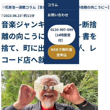
コラム
花房浩一連載コラム【音楽ジャンキー酔狂伝〜断捨離の向こうに〜
お問い合わせ
2023.06.23
約11分
音楽ジャンキー酔狂伝〜断捨
0120-997-099
離の向こうに〜第27話 - 書を
（24時間受
付）
捨て、町に出たつもりが、レ
WEBで無料査
定申込
コード店へ就職