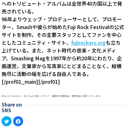
へのトリビュート・アルバムは全世界40カ国以上で発
売されている。
96年よりウェッブ・プロデューサーとして、プロモー
ター、Smashや彼らが始めたFuji Rock Festivalの公式
サイトを制作。その主要スタッフとしてファンを中心
としたコミュニティ・サイト、
fujirockers.org
も立ち
上げている。また、ネット時代の音楽・文化メディ
ア、Smashing Magを1997年から約20年にわたり、企
画運営。文筆家から写真家にとどまることなく、縦横
無尽に活動の幅を広げる自由人である。
[/prof01_main][/prof01]
©︎Koichi Hanafusa 当コラムの内容・テキスト・画像等の無断転載・無断使用はお断りいたします。
Share on
SNS
ク
Facebook
リ
で
ッ
共
ク
有
し
す
て
る