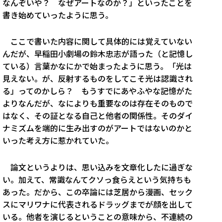
なんぞいや？ なぜアートなのか？」といったことを
書き始めていったように思う。
ここで書いた内容に関して具体的には覚えていない
んだが、早稲田小劇場の鈴木忠志が語った（と記憶し
ている）言葉かなにかで始まったように思う。「光は
見えない。が、反射するものをしてこそ光は認識され
る」ってのかしら？ もうすでにあやふやな記憶がた
よりなんだが、なによりも重要なのは存在そのもので
はなく、その証となる自己と他者の関係性。そのダイ
ナミズムを端的に生み出すのがアートではないのかと
いった考え方に惹かれていた。
論文というよりは、思い込みを文章化したに過ぎな
い。加えて、常識なんてクソっ食らえという気持ちも
あった。だから、この卒論には芝居から漫画、セック
スにマリワナに代表されるドラッグまでが顔を出して
いる。他者を演じるということの意味から、不連続の