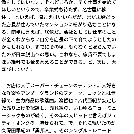
像もしてはいない。それどころか、早く仕事を始めて
ほしいというので、卒業式も待たず、名古屋に移
住... といえば、聞こえはいいんだが、まだ未婚だっ
た店長が住んでいたマンションに転がり込むことにな
る。簡単に言えば、居候だ。会社としては仕事のこと
が全くわからない自分を店長の下で育てようとしたの
かもしれない。すでにその頃、むくむくと膨らんでい
たのが日本脱出への思い。これなら、家賃不要でしょ
ぼい給料でも金を蓄えることができる。と、実は、大
喜びしていた。
お店は大手スーパー・チェーンのテナント。大好き
な洋楽やアンダーグランドのフォーク、ロックとは無
縁で、主力商品は歌謡曲。渡哲也に八代亜紀が安定し
た売り上げを記録し、売れ線の、いわゆるニューミュ
ージックものが続く。その年の大ヒットと言えばジュ
ディ・オングの「魅せられて」で、それに続いたのが
久保田早紀の「異邦人」。そのシングル・レコード