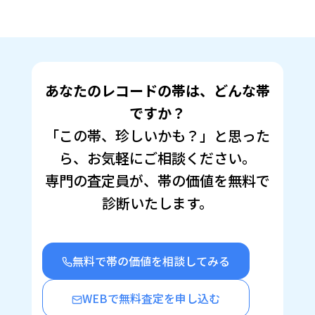
Twitter
に
で
は
共
ク
有
リ
(新
ッ
し
ク
い
し
ウ
て
ィ
く
ン
だ
あなたのレコードの帯は、どんな帯
ド
さ
ウ
い
で
(新
ですか？
開
し
き
い
「この帯、珍しいかも？」と思った
ま
ウ
す)
ィ
ン
ら、お気軽にご相談ください。
ド
ウ
で
専門の査定員が、帯の価値を無料で
開
き
診断いたします。
ま
す)
無料で帯の価値を相談してみる
WEBで無料査定を申し込む