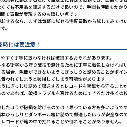
なくても不用品を郵送するだけで良いので、手間も時間もかか
期間で買取が実現するのも嬉しい点です。
売却するなら、まずは気軽に試せる宅配買取から試してみては
です。
る時には要注意！
きやすく丁寧に扱わなければ破損するおそれがあります。
らゆる衝撃から守り破損を避けるために丁寧に梱包しなければ
する場合、隙間ができないようにぎっしりと詰めることがポイ
見舞われてしまうと破損してしまう可能性があります。
ようにぎっしり詰めて郵送するとレコードを衝撃から守ること
るのであれば、破損トラブルを避けるためにできるだけ多くの
包したほうが破損を防げるのでは？思っている方も多いようで
重ねびっしりとダンボール箱に詰めて郵送したほうが安全なの
とレコードが箱の中で揺れることや倒れることがありません。