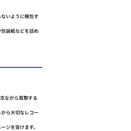
。
らないように梱包す
や包装紙などを詰め
残念ながら買取する
ルから大切なレコー
メージを受けます。