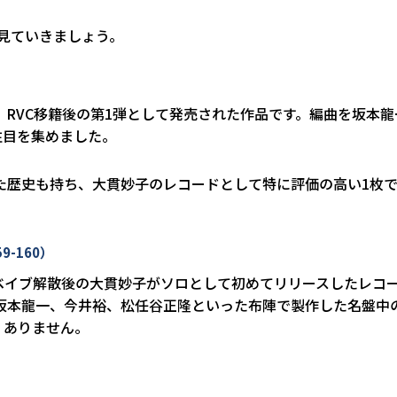
見ていきましょう。
で、RVC移籍後の第1弾として発売された作品です。編曲を坂本
注目を集めました。
した歴史も持ち、大貫妙子のレコードとして特に評価の高い1枚
59-160）
ガー・ベイブ解散後の大貫妙子がソロとして初めてリリースしたレコ
r」は坂本龍一、今井裕、松任谷正隆といった布陣で製作した名盤
くありません。