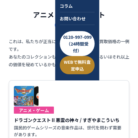
コラム
アニメ 高価買取リスト
お問い合わせ
（一部抜粋）
0120-997-099
これは、私たちが正当に評価させていただいた買取価格の一例
（24時間受
です。
付）
あなたのコレクションも、これに匹敵する、あるいはそれ以上
WEBで無料査
の価値を秘めているかもしれません。
定申込
アニメ・ゲーム
ドラゴンクエスト II 悪霊の神々 / すぎやまこういち
国民的ゲームシリーズの音楽作品は、世代を問わず需要
があります。