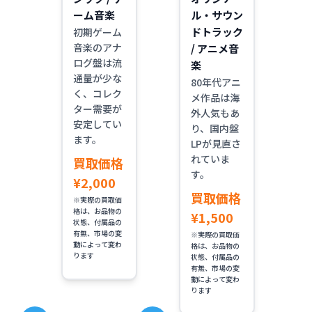
ーム音楽
ル・サウン
ドトラック
初期ゲーム
音楽のアナ
/ アニメ音
ログ盤は流
楽
通量が少な
80年代アニ
く、コレク
メ作品は海
ター需要が
外人気もあ
安定してい
り、国内盤
ます。
LPが見直さ
れていま
買取価格
す。
¥2,000
買取価格
※実際の買取価
格は、お品物の
¥1,500
状態、付属品の
有無、市場の変
※実際の買取価
動によって変わ
格は、お品物の
ります
状態、付属品の
有無、市場の変
動によって変わ
ります