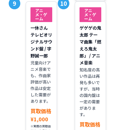
アニ
アニ
メ・ゲ
メ・ゲ
ーム
ーム
一休さん
ゲゲゲの鬼
テレビオリ
太郎 テー
ジナルサウ
マ曲集「燃
ンド盤 / 宇
えろ鬼太
野誠一郎
郎」 / アニ
メ音楽
児童向けア
ニメ音楽で
知名度の高
も、作曲家
い作品は再
評価が高い
発も多いで
作品は安定
すが、当時
した需要が
の国内盤は
あります。
一定の需要
がありま
買取価格
す。
¥1,000
買取価格
※実際の買取価