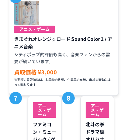
アニメ・ゲーム
きまぐれオレンジ☆ロード Sound Color 1 / ア
ニメ音楽
シティポップ的評価も高く、音楽ファンからの需
要が続いています。
買取価格 ¥3,000
※実際の買取価格は、お品物の状態、付属品の有無、市場の変動によ
って変わります
アニ
アニ
メ・ゲ
メ・ゲ
ーム
ーム
ファミコ
北斗の拳
ン・ミュー
ドラマ編
ジック / ゲ
オリジナ