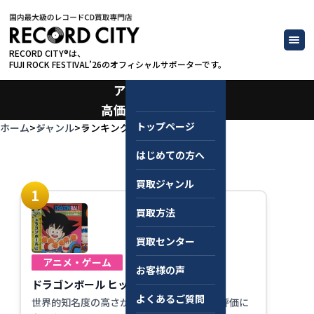
RECORD CITY®は、
FUJI ROCK FESTIVAL’26のオフィシャルサポーターです。
アニメ・ゲーム
高価買取ランキング
トップページ
ホーム
>
ジャンル
>
ランキング
はじめての方へ
買取ジャンル
買取方法
買取センター
アニメ・ゲーム
お客様の声
ドラゴンボール ヒット曲集 / アニメ音楽
よくあるご質問
世界的知名度の高さから、国内盤LPでも高評価に