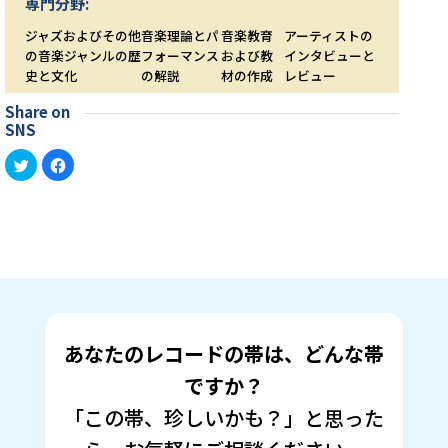
専門分野:
ジャズおよびその他
音楽理論とパ
音楽教育
アーティストの
の音楽ジャンルの歴
フォーマンス
および教
インタビューと
史と文化
の解説
材の作成
レビュー
Share on
SNS
ク
Facebook
リ
で
ッ
共
ク
有
し
す
て
る
Twitter
に
で
は
共
ク
有
リ
(新
ッ
し
ク
い
し
ウ
て
ィ
く
ン
だ
あなたのレコードの帯は、どんな帯
ド
さ
ウ
い
で
(新
ですか？
開
し
き
い
「この帯、珍しいかも？」と思った
ま
ウ
す)
ィ
ン