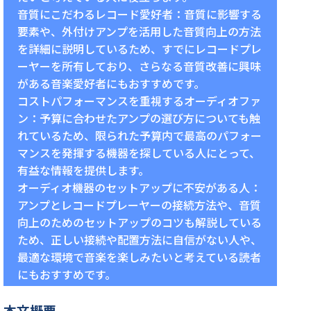
音質にこだわるレコード愛好者：音質に影響する
要素や、外付けアンプを活用した音質向上の方法
を詳細に説明しているため、すでにレコードプレ
ーヤーを所有しており、さらなる音質改善に興味
がある音楽愛好者にもおすすめです。
コストパフォーマンスを重視するオーディオファ
ン：予算に合わせたアンプの選び方についても触
れているため、限られた予算内で最高のパフォー
マンスを発揮する機器を探している人にとって、
有益な情報を提供します。
オーディオ機器のセットアップに不安がある人：
アンプとレコードプレーヤーの接続方法や、音質
向上のためのセットアップのコツも解説している
ため、正しい接続や配置方法に自信がない人や、
最適な環境で音楽を楽しみたいと考えている読者
にもおすすめです。
本文概要