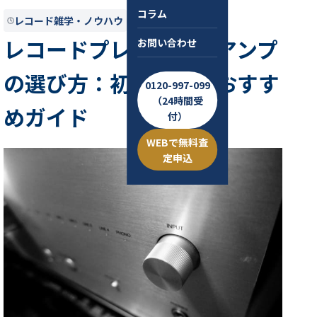
コラム
レコード雑学・ノウハウ
2024.11.12
約8分
レコードプレーヤーとアンプ
お問い合わせ
の選び方：初心者向けおすす
0120-997-099
（24時間受
めガイド
付）
WEBで無料査
定申込