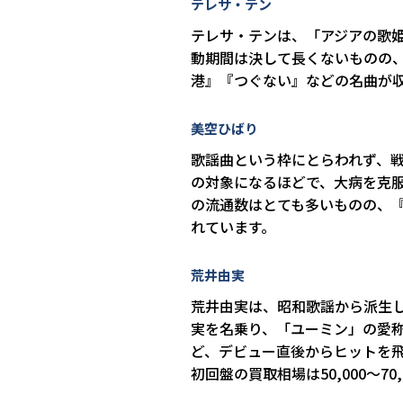
テレサ・テン
テレサ・テンは、「アジアの歌姫
動期間は決して長くないものの
港』『つぐない』などの名曲が収録
美空ひばり
歌謡曲という枠にとらわれず、
の対象になるほどで、大病を克
の流通数はとても多いものの、『お
れています。
荒井由実
荒井由実は、昭和歌謡から派生
実を名乗り、「ユーミン」の愛
ど、デビュー直後からヒットを飛
初回盤の買取相場は50,000～70