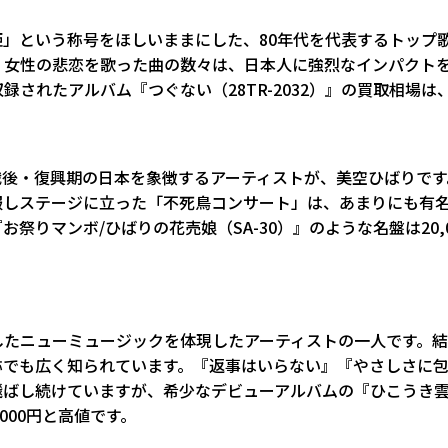
」という称号をほしいままにした、80年代を代表するトップ
、女性の悲恋を歌った曲の数々は、日本人に強烈なインパクト
されたアルバム『つぐない（28TR-2032）』の買取相場は、3
戦後・復興期の日本を象徴するアーティストが、美空ひばりです
服しステージに立った「不死鳥コンサート」は、あまりにも有
祭りマンボ/ひばりの花売娘（SA-30）』のような名盤は20,
したニューミュージックを体現したアーティストの一人です。
称でも広く知られています。『返事はいらない』『やさしさに
ばし続けていますが、希少なデビューアルバムの『ひこうき雲（E
,000円と高値です。