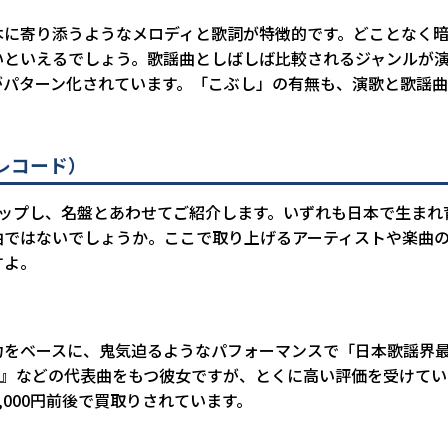
本に寄り添うようなメロディと歌詞が特徴的です。どことなく
違いといえるでしょう。歌謡曲としばしば比較されるジャンルが
がパターン化されています。「こぶし」の有無も、演歌と歌謡
レコード）
アップし、名盤とあわせてご紹介します。いずれも日本で生まれ
曲ではないでしょうか。ここで取り上げるアーティストや楽曲
すよ。
力をベースに、鬼気迫るようなパフォーマンスで「日本歌謡界
采』などの代表曲をもつ彼女ですが、とくに高い評価を受けて
0,000円前後で買取りされています。