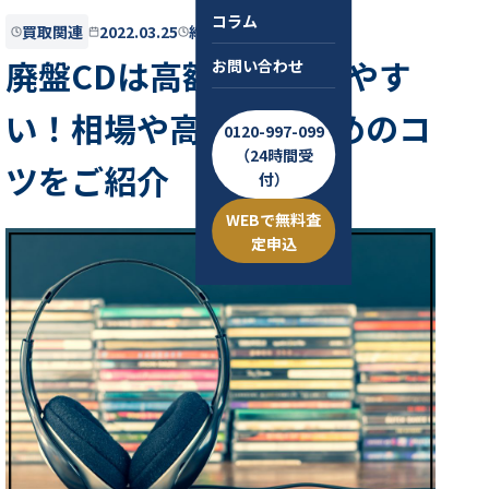
コラム
買取関連
2022.03.25
約6分
廃盤CDは高額買取されやす
お問い合わせ
い！相場や高く売るためのコ
0120-997-099
（24時間受
ツをご紹介
付）
WEBで無料査
定申込