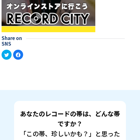
Share on
SNS
ク
Facebook
リ
で
ッ
共
ク
有
し
す
て
る
Twitter
に
で
は
共
ク
有
リ
(新
ッ
し
ク
い
し
ウ
て
ィ
く
ン
だ
あなたのレコードの帯は、どんな帯
ド
さ
ウ
い
で
(新
ですか？
開
し
き
い
「この帯、珍しいかも？」と思った
ま
ウ
す)
ィ
ン