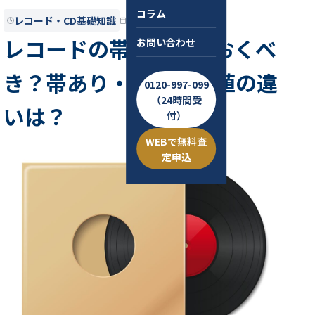
コラム
レコード・CD基礎知識
2022.02.26
約5分
レコードの帯は取っておくべ
お問い合わせ
き？帯あり・なしの価値の違
0120-997-099
（24時間受
いは？
付）
WEBで無料査
定申込