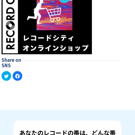
Share on
SNS
ク
Facebook
リ
で
ッ
共
ク
有
し
す
て
る
Twitter
に
で
は
共
ク
有
リ
(新
ッ
し
ク
い
し
ウ
て
ィ
く
ン
だ
あなたのレコードの帯は、どんな帯
ド
さ