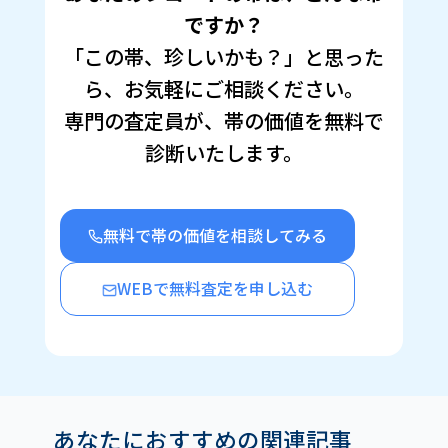
ウ
い
で
(新
ですか？
開
し
き
い
「この帯、珍しいかも？」と思った
ま
ウ
す)
ィ
ン
ら、お気軽にご相談ください。
ド
ウ
で
専門の査定員が、帯の価値を無料で
開
き
診断いたします。
ま
す)
無料で帯の価値を相談してみる
WEBで無料査定を申し込む
あなたにおすすめの関連記事