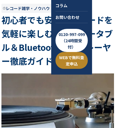
コラム
レコード雑学・ノウハウ
2025.07.31
約5分
初心者でも安心！レコードを
お問い合わせ
気軽に楽しむためのポータブ
0120-997-099
（24時間受
ル＆Bluetooth対応プレーヤ
付）
WEBで無料査
ー徹底ガイド
定申込