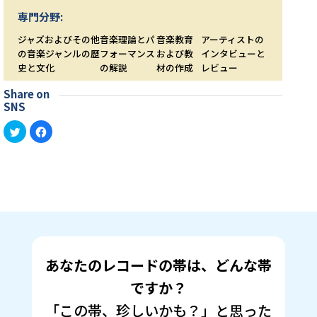
専門分野:
ジャズおよびその他
音楽理論とパ
音楽教育
アーティストの
の音楽ジャンルの歴
フォーマンス
および教
インタビューと
史と文化
の解説
材の作成
レビュー
Share on
SNS
ク
Facebook
リ
で
ッ
共
ク
有
し
す
て
る
Twitter
に
で
は
共
ク
有
リ
(新
ッ
し
ク
い
し
ウ
て
ィ
く
ン
だ
あなたのレコードの帯は、どんな帯
ド
さ
ウ
い
で
(新
ですか？
開
し
き
い
「この帯、珍しいかも？」と思った
ま
ウ
す)
ィ