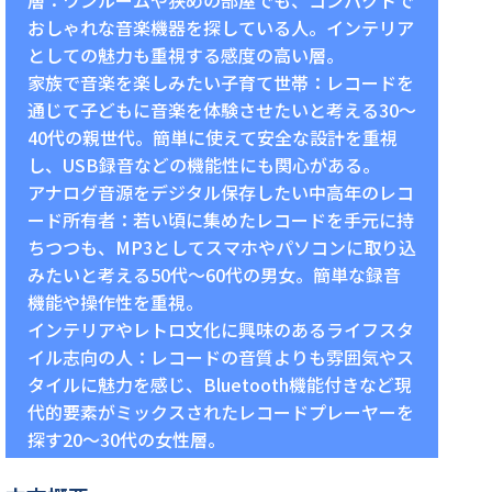
層：ワンルームや狭めの部屋でも、コンパクトで
おしゃれな音楽機器を探している人。インテリア
としての魅力も重視する感度の高い層。
家族で音楽を楽しみたい子育て世帯：レコードを
通じて子どもに音楽を体験させたいと考える30〜
40代の親世代。簡単に使えて安全な設計を重視
し、USB録音などの機能性にも関心がある。
アナログ音源をデジタル保存したい中高年のレコ
ード所有者：若い頃に集めたレコードを手元に持
ちつつも、MP3としてスマホやパソコンに取り込
みたいと考える50代〜60代の男女。簡単な録音
機能や操作性を重視。
インテリアやレトロ文化に興味のあるライフスタ
イル志向の人：レコードの音質よりも雰囲気やス
タイルに魅力を感じ、Bluetooth機能付きなど現
代的要素がミックスされたレコードプレーヤーを
探す20〜30代の女性層。