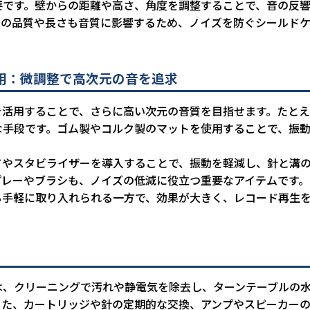
要です。壁からの距離や高さ、角度を調整することで、音の反
ルの品質や長さも音質に影響するため、ノイズを防ぐシールド
用：微調整で高次元の音を追求
を活用することで、さらに高い次元の音質を目指せます。たとえ
な手段です。ゴム製やコルク製のマットを使用することで、振
ドやスタビライザーを導入することで、振動を軽減し、針と溝
プレーやブラシも、ノイズの低減に役立つ重要なアイテムです。
も手軽に取り入れられる一方で、効果が大きく、レコード再生
は、クリーニングで汚れや静電気を除去し、ターンテーブルの
また、カートリッジや針の定期的な交換、アンプやスピーカー