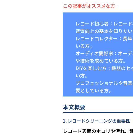
この記事がオススメな方
レコード初心者：レコード
音質向上の基本を知りたい
レコードコレクター：長年
いる方。
オーディオ愛好家：オーデ
や技術を求めている方。
DIYを楽しむ方：機器の
い方。
プロフェッショナルや音楽
要としている方。
本文概要
1. レコードクリーニングの重要性
レコード表面のホコリや汚れ、