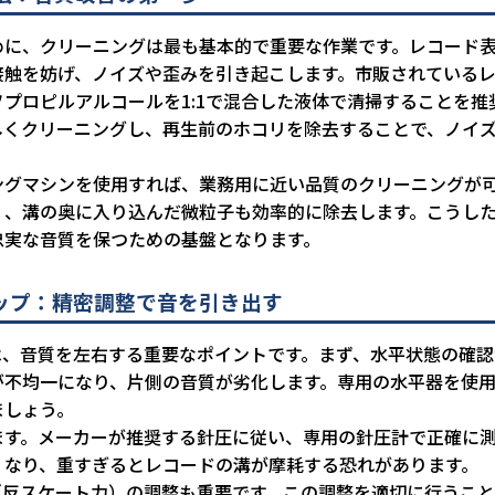
めに、クリーニングは最も基本的で重要な作業です。レコード
接触を妨げ、ノイズや歪みを引き起こします。市販されている
プロピルアルコールを1:1で混合した液体で清掃することを推
しくクリーニングし、再生前のホコリを除去することで、ノイ
ングマシンを使用すれば、業務用に近い品質のクリーニングが
く、溝の奥に入り込んだ微粒子も効率的に除去します。こうし
忠実な音質を保つための基盤となります。
ップ：精密調整で音を引き出す
は、音質を左右する重要なポイントです。まず、水平状態の確認
が不均一になり、片側の音質が劣化します。専用の水平器を使
ましょう。
ます。メーカーが推奨する針圧に従い、専用の針圧計で正確に
くなり、重すぎるとレコードの溝が摩耗する恐れがあります。
（反スケート力）の調整も重要です。この調整を適切に行うこ