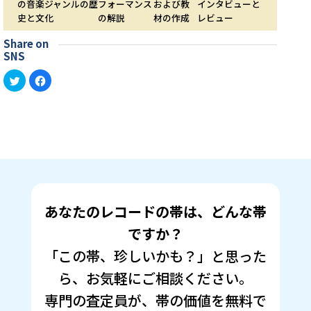
の音楽ジャンルの歴
フォーマンス
および教
インタビューと
史と文化
の解説
材の作成
レビュー
Share on
SNS
ク
Facebook
リ
で
ッ
共
ク
有
し
す
て
る
Twitter
に
で
は
共
ク
有
リ
(新
ッ
し
ク
い
し
ウ
て
ィ
く
ン
だ
あなたのレコードの帯は、どんな帯
ド
さ
ウ
い
で
(新
ですか？
開
し
き
い
「この帯、珍しいかも？」と思った
ま
ウ
す)
ィ
ン
ら、お気軽にご相談ください。
ド
ウ
で
専門の査定員が、帯の価値を無料で
開