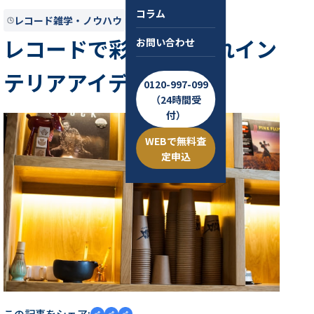
コラム
レコード雑学・ノウハウ
2024.12.30
約5分
レコードで彩るおしゃれイン
お問い合わせ
テリアアイデア5選
0120-997-099
（24時間受
付）
WEBで無料査
定申込
この記事をシェア: