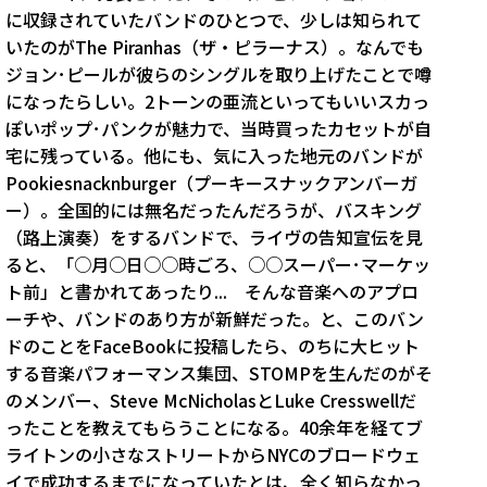
に収録されていたバンドのひとつで、少しは知られて
いたのがThe Piranhas（ザ・ピラーナス）。なんでも
ジョン･ピールが彼らのシングルを取り上げたことで噂
になったらしい。2トーンの亜流といってもいいスカっ
ぽいポップ･パンクが魅力で、当時買ったカセットが自
宅に残っている。他にも、気に入った地元のバンドが
Pookiesnacknburger（プーキースナックアンバーガ
ー）。全国的には無名だったんだろうが、バスキング
（路上演奏）をするバンドで、ライヴの告知宣伝を見
ると、「○月○日○○時ごろ、○○スーパー･マーケッ
ト前」と書かれてあったり... そんな音楽へのアプロ
ーチや、バンドのあり方が新鮮だった。と、このバン
ドのことをFaceBookに投稿したら、のちに大ヒット
する音楽パフォーマンス集団、STOMPを生んだのがそ
のメンバー、Steve McNicholasとLuke Cresswellだ
ったことを教えてもらうことになる。40余年を経てブ
ライトンの小さなストリートからNYCのブロードウェ
イで成功するまでになっていたとは、全く知らなかっ