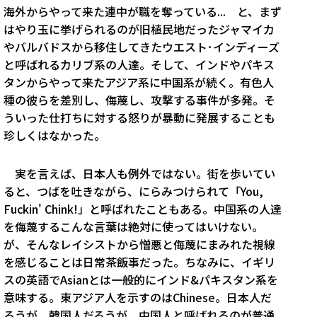
海外からやって来た連中が職を奪っている... と、まず
はやり玉に挙げられるのが旧植民地だったジャマイカ
やバルバドスから移住してきたウエスト･インディーズ
と呼ばれるカリブ系の人達。そして、インドやパキス
タンからやって来たアジア系に中国系が続く。有色人
種の彼らを差別し、侮蔑し、攻撃する事件が多発。そ
ういった仕打ちに対する怒りが暴動に発展することも
珍しくはなかった。
実を言えば、日本人も例外ではない。街を歩いてい
ると、つばを吐きながら、にらみつけられて「You,
Fuckin' Chink!」と呼ばれたこともある。中国系の人達
を侮蔑するこんな言葉は絶対に使ってはいけない。
が、そんなレイシストから憎悪と侮蔑にまみれた視線
を感じることは日常茶飯事だった。ちなみに、イギリ
スの英語でAsianとは一般的にインド&パキスタン系を
意味する。東アジア人を示すのはChinese。日本人だ
ろうが、韓国人だろうが、中国人と呼ばれるのが普通