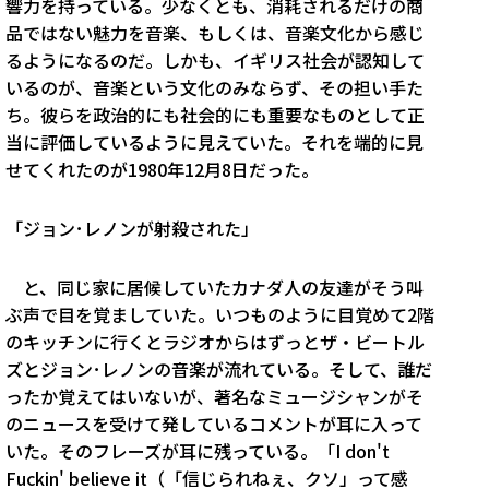
響力を持っている。少なくとも、消耗されるだけの商
品ではない魅力を音楽、もしくは、音楽文化から感じ
るようになるのだ。しかも、イギリス社会が認知して
いるのが、音楽という文化のみならず、その担い手た
ち。彼らを政治的にも社会的にも重要なものとして正
当に評価しているように見えていた。それを端的に見
せてくれたのが1980年12月8日だった。
「ジョン･レノンが射殺された」
と、同じ家に居候していたカナダ人の友達がそう叫
ぶ声で目を覚ましていた。いつものように目覚めて2階
のキッチンに行くとラジオからはずっとザ・ビートル
ズとジョン･レノンの音楽が流れている。そして、誰だ
ったか覚えてはいないが、著名なミュージシャンがそ
のニュースを受けて発しているコメントが耳に入って
いた。そのフレーズが耳に残っている。「I don't
Fuckin' believe it（「信じられねぇ、クソ」って感