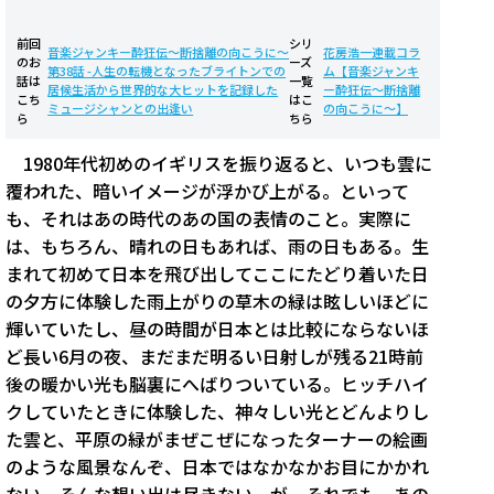
前回
シリ
音楽ジャンキー酔狂伝〜断捨離の向こうに〜
花房浩一連載コラ
のお
ーズ
第38話 -人生の転機となったブライトンでの
ム【音楽ジャンキ
話は
一覧
居候生活から世界的な大ヒットを記録した
ー酔狂伝〜断捨離
こち
はこ
ミュージシャンとの出逢い
の向こうに〜】
ら
ちら
1980年代初めのイギリスを振り返ると、いつも雲に
覆われた、暗いイメージが浮かび上がる。といって
も、それはあの時代のあの国の表情のこと。実際に
は、もちろん、晴れの日もあれば、雨の日もある。生
まれて初めて日本を飛び出してここにたどり着いた日
の夕方に体験した雨上がりの草木の緑は眩しいほどに
輝いていたし、昼の時間が日本とは比較にならないほ
ど長い6月の夜、まだまだ明るい日射しが残る21時前
後の暖かい光も脳裏にへばりついている。ヒッチハイ
クしていたときに体験した、神々しい光とどんよりし
た雲と、平原の緑がまぜこぜになったターナーの絵画
のような風景なんぞ、日本ではなかなかお目にかかれ
ない。そんな想い出は尽きない。が、それでも、あの