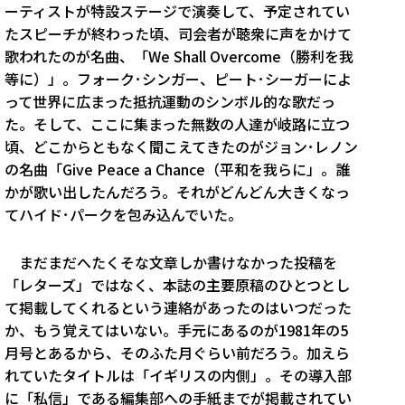
ーティストが特設ステージで演奏して、予定されてい
たスピーチが終わった頃、司会者が聴衆に声をかけて
歌われたのが名曲、「We Shall Overcome（勝利を我
等に）」。フォーク･シンガー、ピート･シーガーによ
って世界に広まった抵抗運動のシンボル的な歌だっ
た。そして、ここに集まった無数の人達が岐路に立つ
頃、どこからともなく聞こえてきたのがジョン･レノン
の名曲「Give Peace a Chance（平和を我らに」。誰
かが歌い出したんだろう。それがどんどん大きくなっ
てハイド･パークを包み込んでいた。
まだまだへたくそな文章しか書けなかった投稿を
「レターズ」ではなく、本誌の主要原稿のひとつとし
て掲載してくれるという連絡があったのはいつだった
か、もう覚えてはいない。手元にあるのが1981年の5
月号とあるから、そのふた月ぐらい前だろう。加えら
れていたタイトルは「イギリスの内側」。その導入部
に「私信」である編集部への手紙までが掲載されてい