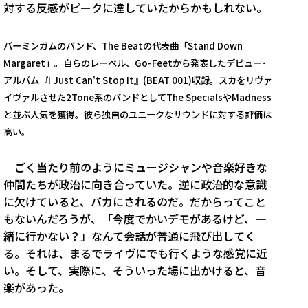
対する反感がピークに達していたからかもしれない。
バーミンガムのバンド、The Beatの代表曲「Stand Down
Margaret」。自らのレーベル、Go-Feetから発表したデビュー･
アルバム『I Just Can't Stop It』(BEAT 001)収録。スカをリヴァ
イヴァルさせた2Tone系のバンドとしてThe SpecialsやMadness
と並ぶ人気を獲得。彼ら独自のユニークなサウンドに対する評価は
高い。
ごく当たり前のようにミュージシャンや音楽好きな
仲間たちが政治に向き合っていた。逆に政治的な意識
に欠けていると、バカにされるのだ。だからってこと
もないんだろうが、「今度でかいデモがあるけど、一
緒に行かない？」なんて会話が普通に飛び出してく
る。それは、まるでライヴにでも行くような感覚に近
い。そして、実際に、そういった場に出かけると、音
楽があった。