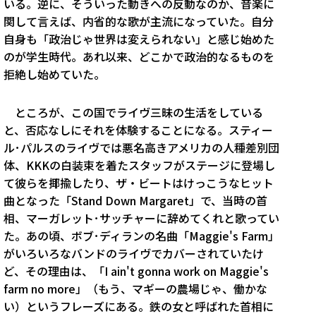
いる。逆に、そういった動きへの反動なのか、音楽に
関して言えば、内省的な歌が主流になっていた。自分
自身も「政治じゃ世界は変えられない」と感じ始めた
のが学生時代。あれ以来、どこかで政治的なるものを
拒絶し始めていた。
ところが、この国でライヴ三昧の生活をしている
と、否応なしにそれを体験することになる。スティー
ル･パルスのライヴでは悪名高きアメリカの人種差別団
体、KKKの白装束を着たスタッフがステージに登場し
て彼らを揶揄したり、ザ・ビートはけっこうなヒット
曲となった「Stand Down Margaret」で、当時の首
相、マーガレット･サッチャーに辞めてくれと歌ってい
た。あの頃、ボブ･ディランの名曲「Maggie's Farm」
がいろいろなバンドのライヴでカバーされていたけ
ど、その理由は、「I ain't gonna work on Maggie's
farm no more」（もう、マギーの農場じゃ、働かな
い）というフレーズにある。鉄の女と呼ばれた首相に