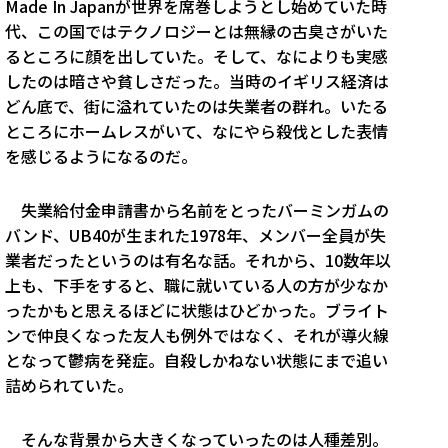
Made In Japanが世界を席巻しようとし始めていた時
代、この国ではテクノロジーとは無縁の古臭さがいた
るところに顔を出していた。そして、なによりも実感
したのは暗さや貧しさだった。当時のイギリス経済は
どん底で、街に溢れていたのは失業者の群れ。いたる
ところにホームレスがいて、なにやら殺伐とした表情
を感じるようになるのだ。
失業給付金申請書から名前をとったバーミンガムの
バンド、UB40が生まれた1978年、メンバー全員が失
業者だったというのは有名な話。それから、10数年以
上も、下手をすると、職に就いている人の方が少なか
ったかもと思えるほどに状態はひどかった。ブライト
ンで仲良くなった友人も例外ではなく、それが導火線
となって鬱病を発症。自殺しかねない状態にまで追い
詰められていた。
そんな背景から大きくなっていったのは人種差別。