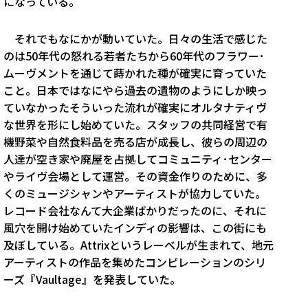
になっている。
それでもなにかが動いていた。日々の生活で感じた
のは50年代の怒れる若者たちから60年代のフラワー･
ムーヴメントを通じて蒔かれた種が確実に育っていた
こと。日本ではなにやら過去の遺物のようにしか映っ
ていなかったそういった流れが確実にオルタナティヴ
な世界を形にし始めていた。スタッフの共同経営で有
機野菜や自然食料品を売る店が成長し、彼らの周辺の
人達が空き家や廃屋を占拠してコミュニティ･センター
やライヴ会場として運営。その資金作りのために、多
くのミュージシャンやアーティストが協力していた。
レコード会社なんて大企業ばかりだったのに、それに
風穴を開け始めていたインディの影響は、この街にも
及ぼしている。Attrixというレーベルが生まれて、地元
アーティストの作品を集めたコンピレーションのシリ
ーズ『Vaultage』を発表していた。