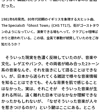
だった。
1981年6月発売。
80年代初期のイギリスを象徴する大ヒット曲、
The Specialsの「Ghost Town」(CHS TT17)。街がゴーストタウ
ンのようになっていく。演奏できる場もへって、クラブじゃ喧嘩ば
かりと歌われている。この頃、全英で暴動が続発していたのをご存
知だろうか？
そういった現実を色濃く反映していたのが、音楽や
文化。レゲエやパンク、その両者が絡み合った2トーン
系の音楽なんぞ、それを抜きにして語ることはできな
い。が、日本から送られてくる雑誌で様々な音楽情報
を知ることはできても、そんな背景を肌で感じること
はなかった。実は、それこそが そういった音楽が生
まれる所以。遠く離れた日本ではなかなか理解できな
かったかもしれないが、「なぜそういった音楽が人々
を惹きつけるのか?」という鍵はここにある。ところ