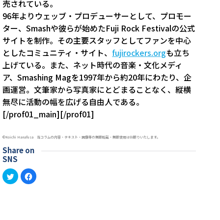
売されている。
96年よりウェッブ・プロデューサーとして、プロモー
ター、Smashや彼らが始めたFuji Rock Festivalの公式
サイトを制作。その主要スタッフとしてファンを中心
としたコミュニティ・サイト、
fujirockers.org
も立ち
上げている。また、ネット時代の音楽・文化メディ
ア、Smashing Magを1997年から約20年にわたり、企
画運営。文筆家から写真家にとどまることなく、縦横
無尽に活動の幅を広げる自由人である。
[/prof01_main][/prof01]
©︎Koichi Hanafusa 当コラムの内容・テキスト・画像等の無断転載・無断使用はお断りいたします。
Share on
SNS
ク
Facebook
リ
で
ッ
共
ク
有
し
す
て
る
Twitter
に
で
は