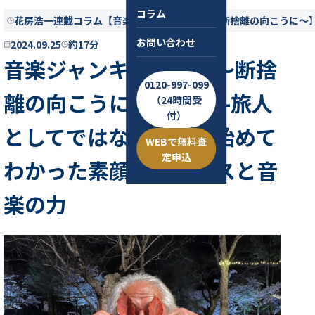
コラム
花房浩一連載コラム【音楽ジャンキー酔狂伝〜断捨離の向こうに〜
お問い合わせ
2024.09.25
約17分
音楽ジャンキー酔狂伝〜断捨
0120-997-099
離の向こうに〜第39話 -旅人
（24時間受
付）
としてではなく生活し始めて
WEBで無料査
定申込
わかった素顔のイギリスと音
楽の力