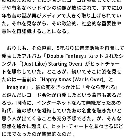
子や有名なベッドインの映像が放映されて、すでに10
年も昔の話が再びメディアで大きく取り上げられてい
た。それを見ながら、その政治的、社会的な重要性や
意味を再認識することになる。
おりしも、その直前、5年ぶりに音楽活動を再開して
発表したアルバム『Double Fantasy』カットされたシ
ングル「(Just Like) Starting Over」がヒットチャー
トを賑わしていた。ところが、続いてそこに姿を見せ
たのは一昔前の「Happy Xmas (War Is Over)」と
「Imagine」。彼の死をきっかけに「今なら売れる」
と踏んだレコード会社が再発したという背景もあるだ
ろう。同時に、インターネットなんて無縁だったあの
時代、彼の想いを凝縮していたあの名曲を聴きたいと
思う人が出てくることも充分予想できた。が、そんな
思惑を遙かに超えて、ヒット･チャートを賑わせるほど
にまでなったのが驚異的なのだ。