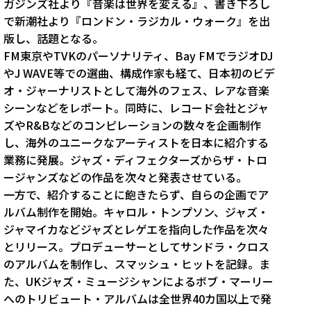
ガジンズ社より『音楽は世界を変える』、書き下ろし
で新潮社より『ロンドン・ラジカル・ウォーク』を出
版し、話題となる。
FM東京やTVKのパーソナリティ、Bay FMでラジオDJ
やJ WAVE等での選曲、構成作家も経て、日本初のビデ
オ・ジャーナリストとして海外のフェス、レアな音楽
シーンなどをレポート。同時に、レコード会社とジャ
ズやR&Bなどのコンピレーションの数々を企画制作
し、海外のユニークなアーティストを日本に紹介する
業務に発展。ジャズ・ディフェクターズからザ・トロ
ージャンズなどの作品を次々と発表させている。
一方で、紹介することに飽きたらず、自らの企画でア
ルバム制作を開始。キャロル・トンプソン、ジャズ・
ジャマイカなどジャズとレゲエを指向した作品を次々
とリリース。プロデューサーとしてサンドラ・クロス
のアルバムを制作し、スマッシュ・ヒットを記録。ま
た、UKジャズ・ミュージシャンによるボブ・マーリー
へのトリビュート・アルバムは全世界40カ国以上で発