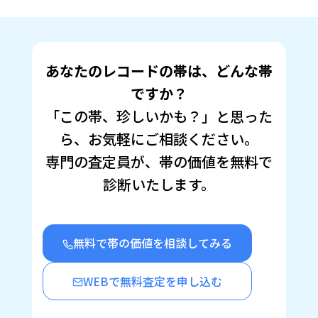
共
ク
有
リ
(新
ッ
し
ク
い
し
ウ
て
ィ
く
ン
だ
あなたのレコードの帯は、どんな帯
ド
さ
ウ
い
で
(新
ですか？
開
し
き
い
「この帯、珍しいかも？」と思った
ま
ウ
す)
ィ
ン
ら、お気軽にご相談ください。
ド
ウ
で
専門の査定員が、帯の価値を無料で
開
き
診断いたします。
ま
す)
無料で帯の価値を相談してみる
WEBで無料査定を申し込む