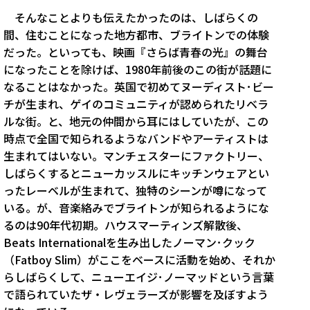
そんなことよりも伝えたかったのは、しばらくの
間、住むことになった地方都市、ブライトンでの体験
だった。といっても、映画『さらば青春の光』の舞台
になったことを除けば、1980年前後のこの街が話題に
なることはなかった。英国で初めてヌーディスト･ビー
チが生まれ、ゲイのコミュニティが認められたリベラ
ルな街。と、地元の仲間から耳にはしていたが、この
時点で全国で知られるようなバンドやアーティストは
生まれてはいない。マンチェスターにファクトリー、
しばらくするとニューカッスルにキッチンウェアとい
ったレーベルが生まれて、独特のシーンが噂になって
いる。が、音楽絡みでブライトンが知られるようにな
るのは90年代初期。ハウスマーティンズ解散後、
Beats Internationalを生み出したノーマン･クック
（Fatboy Slim）がここをベースに活動を始め、それか
らしばらくして、ニューエイジ･ノーマッドという言葉
で語られていたザ・レヴェラーズが影響を及ぼすよう