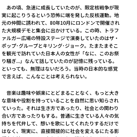
あの頃、急速に成長していたのが、限定核戦争が現
実に起こりうるという恐怖に端を発した反核運動。地
元の仲間に誘われて、80年10月にロンドンで開催され
た大規模デモと集会に出かけている。この時、トラフ
ァルガー広場の特設ステージで演奏していたのはザ・
ポップ･グループとキリング･ジョーク。たまたまそこ
を観光で訪れていた日本人の女性が「なに、このお祭
り騒ぎ...」なんて話していたのが記憶に残っている。
といっても、無理はないだろう。当時の日本的な感覚
で言えば、こんなことは考えられない。
音楽は趣味や娯楽にとどまることなく、もっと大き
な意味や役割を持っていることを自然に思い知らされ
ていった。それは生き方であったり、社会との関わり
合い方であったりもする。普通に生きている人々の気
持ちを代弁して、想いを歌にしてくれたりするだけで
はなく、現実に、直接間接的に社会を変えるにたる影