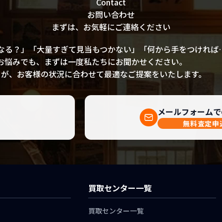
Contact
えています。
けていただき、感謝し
お問い合わせ
ております。 ありが
まずは、お気軽にご連絡ください
とうございました。
なる？」「大量すぎて見当もつかない」「何から手をつければ
お悩みでも、まずは一度私たちにお聞かせください。
フが、お客様の状況に合わせて最適なご提案をいたします。
メールフォームで
無料査定申
）
買取センター一覧
買取センター一覧