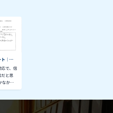
ート｜
対応で、信
者だと思
かなかシ
だと思う。
れば、古い
価値がない
！！