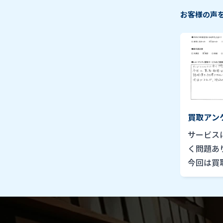
お客様の声
買取アン
2022年7
サービス
く問題あ
今回は買
ませんで
んと説明
得できま
があれば