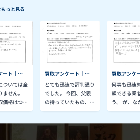
をもっと見る
ケート｜
買取アンケート｜
買取アンケ
月
2021年8月
2021年12月
については全
とても迅速で評判通り
何事も迅速
りません。
でした。 今回、父親
頼できる業
取価格はつき
の持っていたもの、私
う。 が、な
したが、きち
達がもっていたものの
ビアな査定
いただき、納
整理をしたくお願いい
需要がなけ
した。 次回
たしました。価格よ
レコードも
、持ち込みで
り、このように引き受
のが現実か