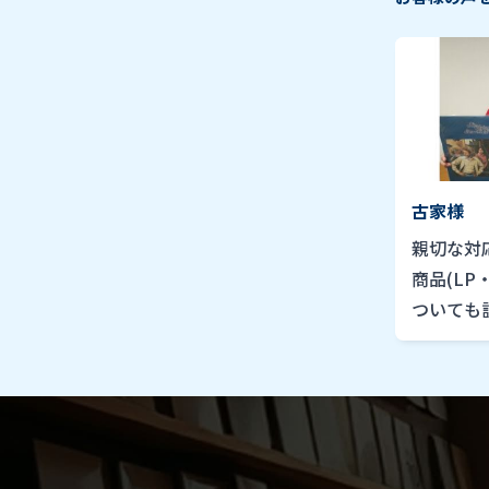
古家様
親切な対
商品(LP
ついても
頂き納得
てもらい
500枚程度
でした。 
様・202