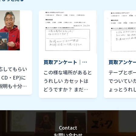
買取アンケート｜
買取アンケ
応してもらい
2021年7月
2021年8月
この様な場所があると
テープとボ
・CD・EP)に
うれしい カセットは
でついてい
説明も十分に
どうですか？ まだ残
ょっとうれ
して買い上げ
のレコードは200枚位
やはり便利
ました。 全
あります。ダンボール
家に居なが
を60000円
を送って下さい。
て完了のと
（古家 祥光
です。
Contact
2年 4月受付）
お問い合わせ