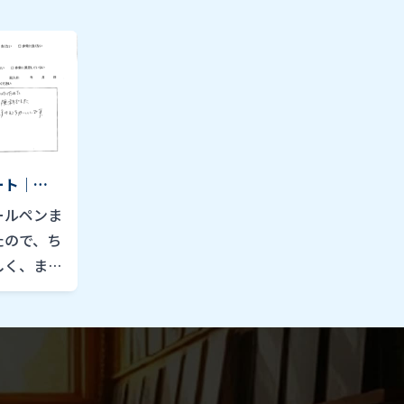
ート｜
ールペンま
たので、ち
しく、また
でした。
らにして全
ころがいい